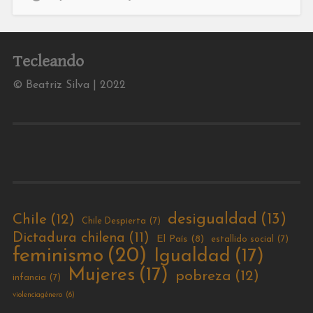
Tecleando
© Beatriz Silva | 2022
desigualdad
(13)
Chile
(12)
Chile Despierta
(7)
Dictadura chilena
(11)
El País
(8)
estallido social
(7)
feminismo
(20)
Igualdad
(17)
Mujeres
(17)
pobreza
(12)
infancia
(7)
violenciagénero
(6)