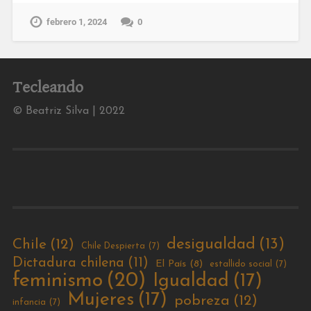
febrero 1, 2024
0
Tecleando
© Beatriz Silva | 2022
desigualdad
(13)
Chile
(12)
Chile Despierta
(7)
Dictadura chilena
(11)
El País
(8)
estallido social
(7)
feminismo
(20)
Igualdad
(17)
Mujeres
(17)
pobreza
(12)
infancia
(7)